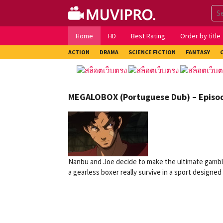
Skip
to
content
Home
HD
Best Rating
Order by title
ACTION
DRAMA
SCIENCE FICTION
FANTASY
MEGALOBOX (Portuguese Dub) – Episod
Nanbu and Joe decide to make the ultimate gamble 
a gearless boxer really survive in a sport desig