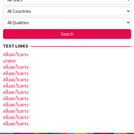
TEXT LINKS
สล็อตเว็บตรง
ufabet
สล็อตเว็บตรง
สล็อตเว็บตรง
สล็อตเว็บตรง
สล็อตเว็บตรง
สล็อตเว็บตรง
สล็อตเว็บตรง
สล็อตเว็บตรง
สล็อตเว็บตรง
สล็อตเว็บตรง
สล็อตเว็บตรง