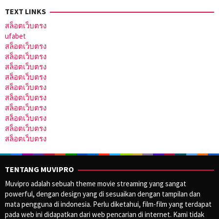
TEXT LINKS
สล็อตเว็บตรง
ufabet
สล็อตเว็บตรง
สล็อตเว็บตรง
สล็อตเว็บตรง
สล็อตเว็บตรง
สล็อตเว็บตรง
สล็อตเว็บตรง
สล็อตเว็บตรง
สล็อตเว็บตรง
สล็อตเว็บตรง
สล็อตเว็บตรง
TENTANG MUVIPRO
Muvipro adalah sebuah theme movie streaming yang sangat
powerful, dengan design yang di sesuaikan dengan tampilan dan
mata pengguna di indonesia. Perlu diketahui, film-film yang terdapat
pada web ini didapatkan dari web pencarian di internet. Kami tidak