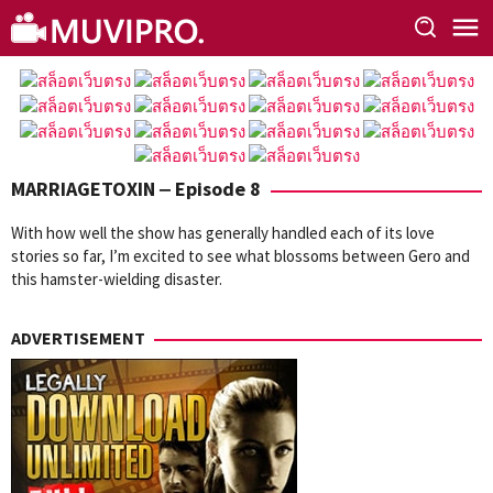
Skip
to
content
MARRIAGETOXIN ‒ Episode 8
With how well the show has generally handled each of its love
stories so far, I’m excited to see what blossoms between Gero and
this hamster-wielding disaster.
ADVERTISEMENT