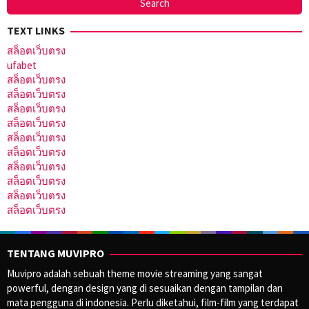
TEXT LINKS
สล็อตเว็บตรง
ufabet
สล็อตเว็บตรง
สล็อตเว็บตรง
สล็อตเว็บตรง
สล็อตเว็บตรง
สล็อตเว็บตรง
สล็อตเว็บตรง
สล็อตเว็บตรง
สล็อตเว็บตรง
สล็อตเว็บตรง
สล็อตเว็บตรง
TENTANG MUVIPRO
Muvipro adalah sebuah theme movie streaming yang sangat
powerful, dengan design yang di sesuaikan dengan tampilan dan
mata pengguna di indonesia. Perlu diketahui, film-film yang terdapat