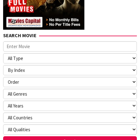
SEARCH MOVIE