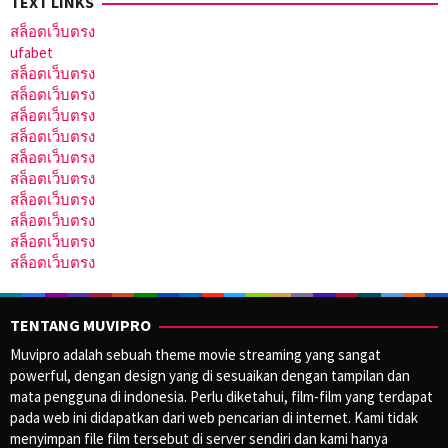
TEXT LINKS
สล็อตเว็บตรง
ufabet
สล็อตเว็บตรง
สล็อตเว็บตรง
สล็อตเว็บตรง
สล็อตเว็บตรง
สล็อตเว็บตรง
สล็อตเว็บตรง
สล็อตเว็บตรง
สล็อตเว็บตรง
สล็อตเว็บตรง
สล็อตเว็บตรง
TENTANG MUVIPRO
Muvipro adalah sebuah theme movie streaming yang sangat
powerful, dengan design yang di sesuaikan dengan tampilan dan
mata pengguna di indonesia. Perlu diketahui, film-film yang terdapat
pada web ini didapatkan dari web pencarian di internet. Kami tidak
menyimpan file film tersebut di server sendiri dan kami hanya