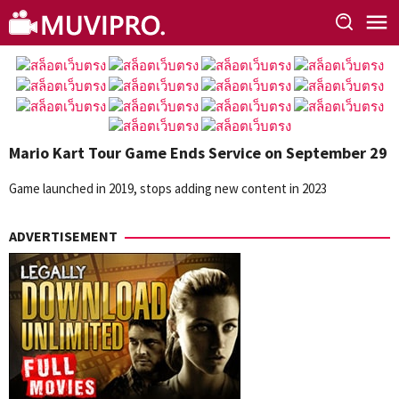
Skip
to
content
Mario Kart Tour Game Ends Service on September 29
Game launched in 2019, stops adding new content in 2023
ADVERTISEMENT