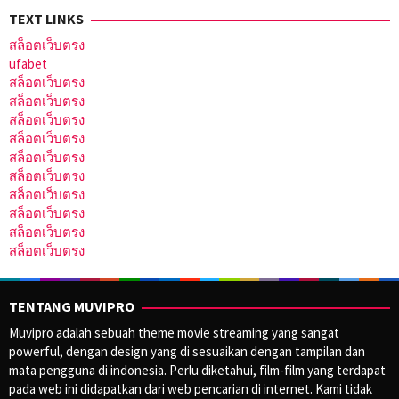
TEXT LINKS
สล็อตเว็บตรง
ufabet
สล็อตเว็บตรง
สล็อตเว็บตรง
สล็อตเว็บตรง
สล็อตเว็บตรง
สล็อตเว็บตรง
สล็อตเว็บตรง
สล็อตเว็บตรง
สล็อตเว็บตรง
สล็อตเว็บตรง
สล็อตเว็บตรง
TENTANG MUVIPRO
Muvipro adalah sebuah theme movie streaming yang sangat
powerful, dengan design yang di sesuaikan dengan tampilan dan
mata pengguna di indonesia. Perlu diketahui, film-film yang terdapat
pada web ini didapatkan dari web pencarian di internet. Kami tidak