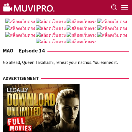
Skip
to
content
MAO ‒ Episode 14
Go ahead, Queen Takahashi, reheat your nachos. You earned it.
ADVERTISEMENT