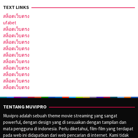
TEXT LINKS
สล็อตเว็บตรง
ufabet
สล็อตเว็บตรง
สล็อตเว็บตรง
สล็อตเว็บตรง
สล็อตเว็บตรง
สล็อตเว็บตรง
สล็อตเว็บตรง
สล็อตเว็บตรง
สล็อตเว็บตรง
สล็อตเว็บตรง
สล็อตเว็บตรง
TENTANG MUVIPRO
Muvipro adalah sebuah theme movie streaming yang sangat
powerful, dengan design yang di sesuaikan dengan tampilan dan
mata pengguna di indonesia. Perlu diketahui, film-film yang terdapat
pada web ini didapatkan dari web pencarian di internet. Kami tidak