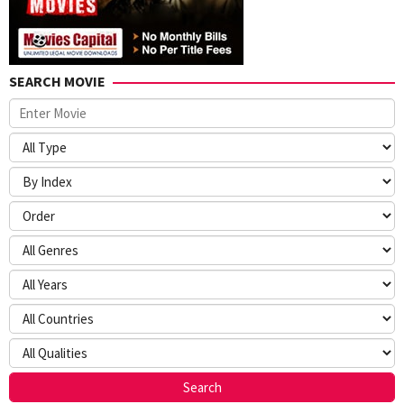
SEARCH MOVIE