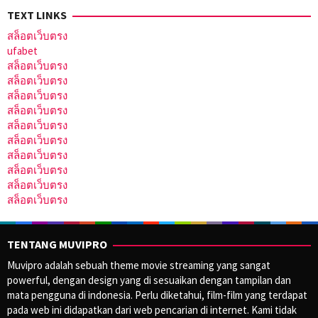
TEXT LINKS
สล็อตเว็บตรง
ufabet
สล็อตเว็บตรง
สล็อตเว็บตรง
สล็อตเว็บตรง
สล็อตเว็บตรง
สล็อตเว็บตรง
สล็อตเว็บตรง
สล็อตเว็บตรง
สล็อตเว็บตรง
สล็อตเว็บตรง
สล็อตเว็บตรง
TENTANG MUVIPRO
Muvipro adalah sebuah theme movie streaming yang sangat
powerful, dengan design yang di sesuaikan dengan tampilan dan
mata pengguna di indonesia. Perlu diketahui, film-film yang terdapat
pada web ini didapatkan dari web pencarian di internet. Kami tidak