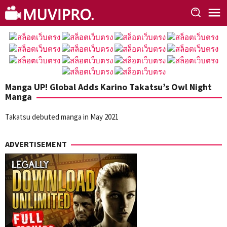
Skip
to
content
Manga UP! Global Adds Karino Takatsu’s Owl Night
Manga
Takatsu debuted manga in May 2021
ADVERTISEMENT