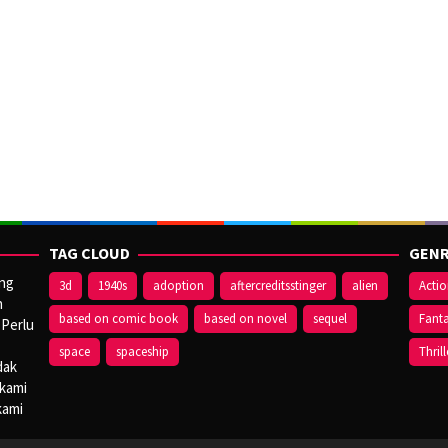
TAG CLOUD
GENR
ang
3d
1940s
adoption
aftercreditsstinger
alien
Acti
n
based on comic book
based on novel
sequel
Fant
 Perlu
space
spaceship
Thrill
dak
 kami
kami