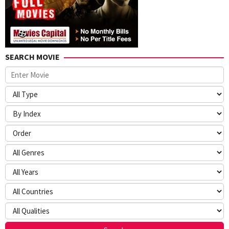
SEARCH MOVIE