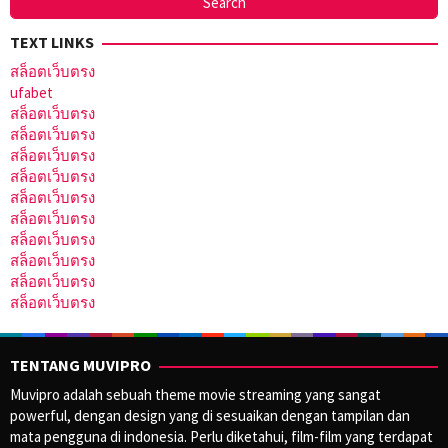
TEXT LINKS
สล็อตเว็บตรง
ufabet
สล็อตเว็บตรง
สล็อตเว็บตรง
สล็อตเว็บตรง
สล็อตเว็บตรง
สล็อตเว็บตรง
สล็อตเว็บตรง
สล็อตเว็บตรง
สล็อตเว็บตรง
สล็อตเว็บตรง
สล็อตเว็บตรง
TENTANG MUVIPRO
Muvipro adalah sebuah theme movie streaming yang sangat
powerful, dengan design yang di sesuaikan dengan tampilan dan
mata pengguna di indonesia. Perlu diketahui, film-film yang terdapat