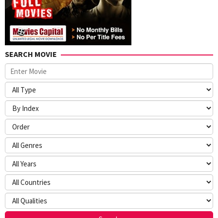
SEARCH MOVIE