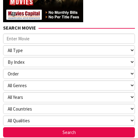
SEARCH MOVIE