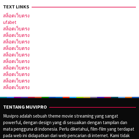
TEXT LINKS
สล็อตเว็บตรง
ufabet
สล็อตเว็บตรง
สล็อตเว็บตรง
สล็อตเว็บตรง
สล็อตเว็บตรง
สล็อตเว็บตรง
สล็อตเว็บตรง
สล็อตเว็บตรง
สล็อตเว็บตรง
สล็อตเว็บตรง
สล็อตเว็บตรง
TENTANG MUVIPRO
Muvipro adalah sebuah theme movie streaming yang sangat
powerful, dengan design yang di sesuaikan dengan tampilan dan
mata pengguna di indonesia. Perlu diketahui, film-film yang terdapat
pada web ini didapatkan dari web pencarian di internet. Kami tidak