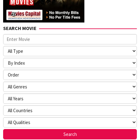
SEARCH MOVIE