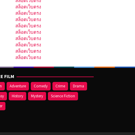
สล็อตเว็บตรง
สล็อตเว็บตรง
สล็อตเว็บตรง
สล็อตเว็บตรง
สล็อตเว็บตรง
สล็อตเว็บตรง
สล็อตเว็บตรง
สล็อตเว็บตรง
สล็อตเว็บตรง
สล็อตเว็บตรง
E FILM
on
Adventure
Comedy
Crime
Drama
asy
History
Mystery
Science Fiction
er