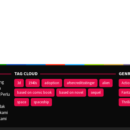
TAG CLOUD
GENR
ang
3d
1940s
adoption
aftercreditsstinger
alien
Acti
n
based on comic book
based on novel
sequel
Fant
 Perlu
space
spaceship
Thrill
dak
 kami
kami