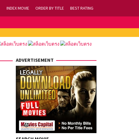
INDEX MOVIE
ORDER BY TITLE
BEST RATING
ADVERTISEMENT
SEARCH MOVIE