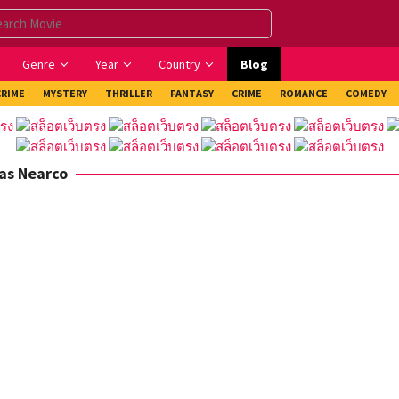
Genre
Year
Country
Blog
CRIME
MYSTERY
THRILLER
FANTASY
CRIME
ROMANCE
COMEDY
as Nearco