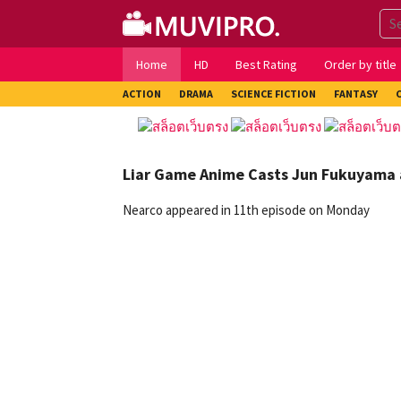
Skip
to
content
Home
HD
Best Rating
Order by title
ACTION
DRAMA
SCIENCE FICTION
FANTASY
Liar Game Anime Casts Jun Fukuyama 
Nearco appeared in 11th episode on Monday