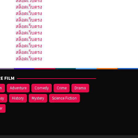
สล็อตเว็บตรง
สล็อตเว็บตรง
สล็อตเว็บตรง
สล็อตเว็บตรง
สล็อตเว็บตรง
สล็อตเว็บตรง
สล็อตเว็บตรง
สล็อตเว็บตรง
สล็อตเว็บตรง
สล็อตเว็บตรง
E FILM
on
Adventure
Comedy
Crime
Drama
asy
History
Mystery
Science Fiction
er