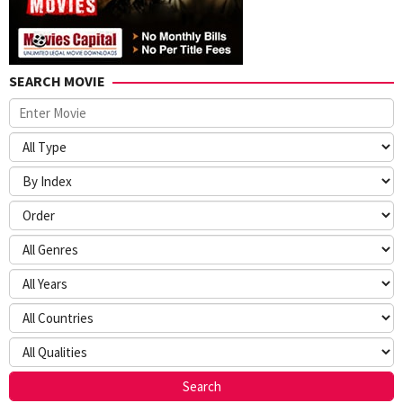
SEARCH MOVIE