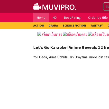
Skip
to
content
Home
HD
Best Rating
Order by title
ACTION
DRAMA
SCIENCE FICTION
FANTASY
Let’s Go Karaoke! Anime Reveals 12 
Yōji Ueda, Yūma Uchida, Jin Urayama, more join cas