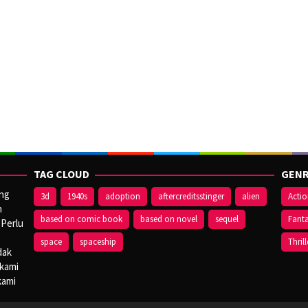
TAG CLOUD
GENR
ang
3d
1940s
adoption
aftercreditsstinger
alien
Acti
n
based on comic book
based on novel
sequel
Fant
 Perlu
space
spaceship
Thrill
dak
 kami
kami