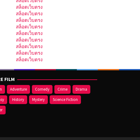
สล็อตเว็บตรง
สล็อตเว็บตรง
สล็อตเว็บตรง
สล็อตเว็บตรง
สล็อตเว็บตรง
สล็อตเว็บตรง
สล็อตเว็บตรง
สล็อตเว็บตรง
สล็อตเว็บตรง
สล็อตเว็บตรง
E FILM
on
Adventure
Comedy
Crime
Drama
asy
History
Mystery
Science Fiction
er