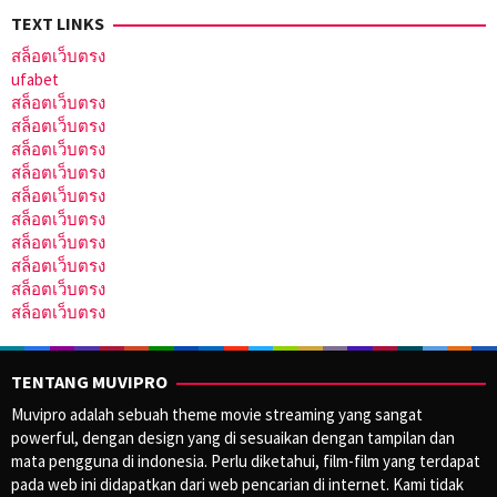
TEXT LINKS
สล็อตเว็บตรง
ufabet
สล็อตเว็บตรง
สล็อตเว็บตรง
สล็อตเว็บตรง
สล็อตเว็บตรง
สล็อตเว็บตรง
สล็อตเว็บตรง
สล็อตเว็บตรง
สล็อตเว็บตรง
สล็อตเว็บตรง
สล็อตเว็บตรง
TENTANG MUVIPRO
Muvipro adalah sebuah theme movie streaming yang sangat
powerful, dengan design yang di sesuaikan dengan tampilan dan
mata pengguna di indonesia. Perlu diketahui, film-film yang terdapat
pada web ini didapatkan dari web pencarian di internet. Kami tidak