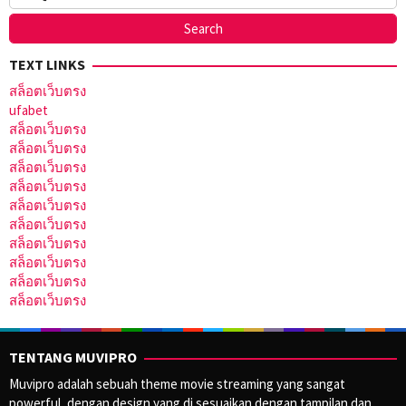
TEXT LINKS
สล็อตเว็บตรง
ufabet
สล็อตเว็บตรง
สล็อตเว็บตรง
สล็อตเว็บตรง
สล็อตเว็บตรง
สล็อตเว็บตรง
สล็อตเว็บตรง
สล็อตเว็บตรง
สล็อตเว็บตรง
สล็อตเว็บตรง
สล็อตเว็บตรง
TENTANG MUVIPRO
Muvipro adalah sebuah theme movie streaming yang sangat
powerful, dengan design yang di sesuaikan dengan tampilan dan