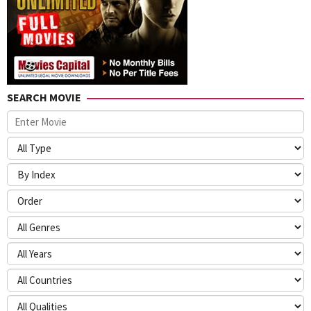
SEARCH MOVIE