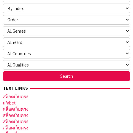
TEXT LINKS
สล็อตเว็บตรง
ufabet
สล็อตเว็บตรง
สล็อตเว็บตรง
สล็อตเว็บตรง
สล็อตเว็บตรง