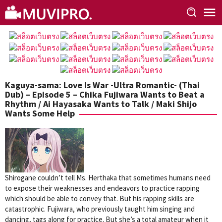
Skip
to
content
Kaguya-sama: Love Is War -Ultra Romantic- (Thai
Dub) – Episode 5 – Chika Fujiwara Wants to Beat a
Rhythm / Ai Hayasaka Wants to Talk / Maki Shijo
Wants Some Help
Shirogane couldn’t tell Ms. Herthaka that sometimes humans need
to expose their weaknesses and endeavors to practice rapping
which should be able to convey that. But his rapping skills are
catastrophic. Fujiwara, who previously taught him singing and
dancing, tags along for practice. But she’s a total amateur when it