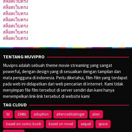
สล็อตเว็บตรง
สล็อตเว็บตรง
สล็อตเว็บตรง
สล็อตเว็บตรง
สล็อตเว็บตรง
สล็อตเว็บตรง
สล็อตเว็บตรง
TENTANG MUVIPRO
Muvipro adalah sebuah theme movie streaming yang sangat
powerful, dengan design yang di sesuaikan dengan tampilan dan
mata pengguna di indonesia. Perlu diketahui, film-film yang terdapat
pada web ini didapatkan dari web pencarian di internet. Kami tidak
menyimpan file film tersebut di server sendiri dan kami hanya
menempelkan link-link tersebut di website kami
TAG CLOUD
3d
1940s
adoption
aftercreditsstinger
alien
based on comic book
based on novel
sequel
space