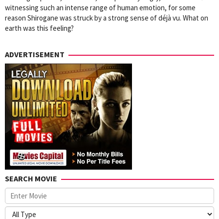
witnessing such an intense range of human emotion, for some
reason Shirogane was struck by a strong sense of déjà vu. What on
earth was this feeling?
ADVERTISEMENT
SEARCH MOVIE