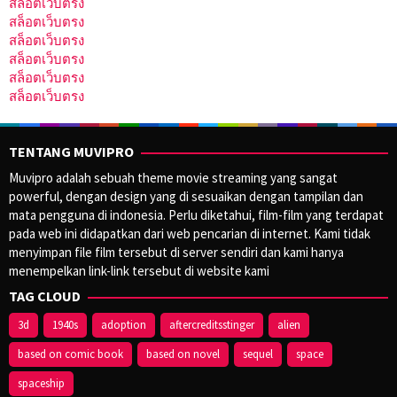
สล็อตเว็บตรง
สล็อตเว็บตรง
สล็อตเว็บตรง
สล็อตเว็บตรง
สล็อตเว็บตรง
สล็อตเว็บตรง
TENTANG MUVIPRO
Muvipro adalah sebuah theme movie streaming yang sangat
powerful, dengan design yang di sesuaikan dengan tampilan dan
mata pengguna di indonesia. Perlu diketahui, film-film yang terdapat
pada web ini didapatkan dari web pencarian di internet. Kami tidak
menyimpan file film tersebut di server sendiri dan kami hanya
menempelkan link-link tersebut di website kami
TAG CLOUD
3d
1940s
adoption
aftercreditsstinger
alien
based on comic book
based on novel
sequel
space
spaceship