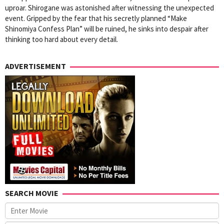
uproar. Shirogane was astonished after witnessing the unexpected
event. Gripped by the fear that his secretly planned “Make
Shinomiya Confess Plan” will be ruined, he sinks into despair after
thinking too hard about every detail.
ADVERTISEMENT
SEARCH MOVIE