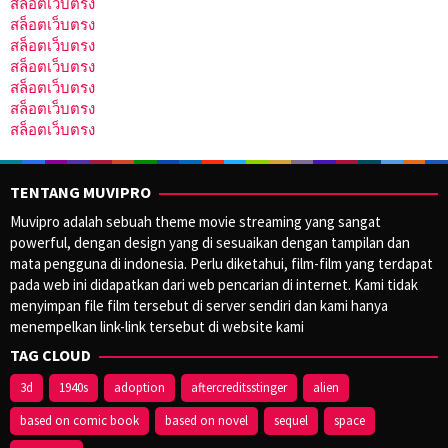
สล็อตเว็บตรง
สล็อตเว็บตรง
สล็อตเว็บตรง
สล็อตเว็บตรง
สล็อตเว็บตรง
สล็อตเว็บตรง
สล็อตเว็บตรง
TENTANG MUVIPRO
Muvipro adalah sebuah theme movie streaming yang sangat
powerful, dengan design yang di sesuaikan dengan tampilan dan
mata pengguna di indonesia. Perlu diketahui, film-film yang terdapat
pada web ini didapatkan dari web pencarian di internet. Kami tidak
menyimpan file film tersebut di server sendiri dan kami hanya
menempelkan link-link tersebut di website kami
TAG CLOUD
3d
1940s
adoption
aftercreditsstinger
alien
based on comic book
based on novel
sequel
space