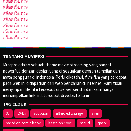
สล็อตเว็บตรง
สล็อตเว็บตรง
สล็อตเว็บตรง
สล็อตเว็บตรง
สล็อตเว็บตรง
สล็อตเว็บตรง
สล็อตเว็บตรง
TENTANG MUVIPRO
Muvipro adalah sebuah theme movie streaming yang sangat
powerful, dengan design yang di sesuaikan dengan tampilan dan
mata pengguna di indonesia. Perlu diketahui, film-film yang terdapat
pada web ini didapatkan dari web pencarian di internet. Kami tidak
menyimpan file film tersebut di server sendiri dan kami hanya
menempelkan link-link tersebut di website kami
TAG CLOUD
3d
1940s
adoption
aftercreditsstinger
alien
based on comic book
based on novel
sequel
space