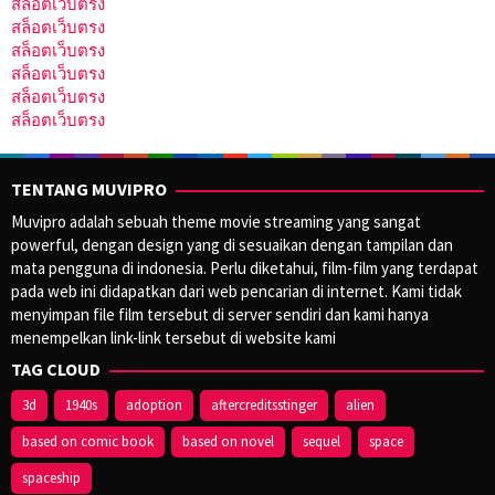
สล็อตเว็บตรง
สล็อตเว็บตรง
สล็อตเว็บตรง
สล็อตเว็บตรง
สล็อตเว็บตรง
สล็อตเว็บตรง
TENTANG MUVIPRO
Muvipro adalah sebuah theme movie streaming yang sangat
powerful, dengan design yang di sesuaikan dengan tampilan dan
mata pengguna di indonesia. Perlu diketahui, film-film yang terdapat
pada web ini didapatkan dari web pencarian di internet. Kami tidak
menyimpan file film tersebut di server sendiri dan kami hanya
menempelkan link-link tersebut di website kami
TAG CLOUD
3d
1940s
adoption
aftercreditsstinger
alien
based on comic book
based on novel
sequel
space
spaceship