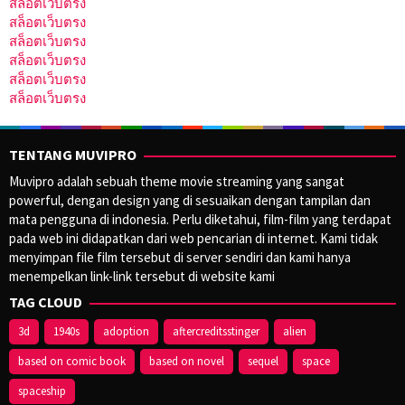
สล็อตเว็บตรง
สล็อตเว็บตรง
สล็อตเว็บตรง
สล็อตเว็บตรง
สล็อตเว็บตรง
สล็อตเว็บตรง
TENTANG MUVIPRO
Muvipro adalah sebuah theme movie streaming yang sangat
powerful, dengan design yang di sesuaikan dengan tampilan dan
mata pengguna di indonesia. Perlu diketahui, film-film yang terdapat
pada web ini didapatkan dari web pencarian di internet. Kami tidak
menyimpan file film tersebut di server sendiri dan kami hanya
menempelkan link-link tersebut di website kami
TAG CLOUD
3d
1940s
adoption
aftercreditsstinger
alien
based on comic book
based on novel
sequel
space
spaceship