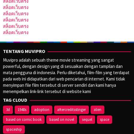
สล็อตเว็บตรง
สล็อตเว็บตรง
สล็อตเว็บตรง
สล็อตเว็บตรง
สล็อตเว็บตรง
สล็อตเว็บตรง
TENTANG MUVIPRO
Muvipro adalah sebuah theme movie streaming yang sangat
powerful, dengan design yang di sesuaikan dengan tampilan dan
mata pengguna di indonesia. Perlu diketahui, film-film yang terdapat
pada web ini didapatkan dari web pencarian di internet. Kami tidak
menyimpan file film tersebut di server sendiri dan kami hanya
menempelkan link-link tersebut di website kami
TAG CLOUD
3d
1940s
adoption
aftercreditsstinger
alien
based on comic book
based on novel
sequel
space
spaceship