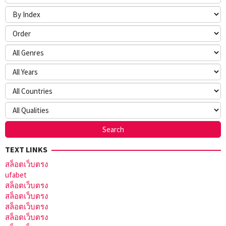
TEXT LINKS
สล็อตเว็บตรง
ufabet
สล็อตเว็บตรง
สล็อตเว็บตรง
สล็อตเว็บตรง
สล็อตเว็บตรง