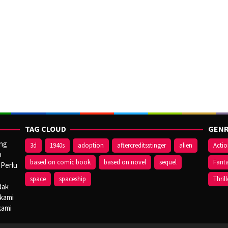
TAG CLOUD
GENR
ang
3d
1940s
adoption
aftercreditsstinger
alien
Acti
n
based on comic book
based on novel
sequel
Fant
 Perlu
space
spaceship
Thrill
dak
 kami
kami