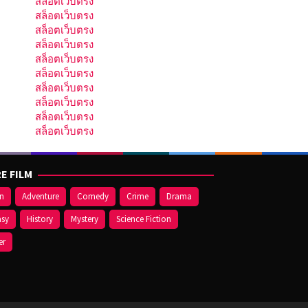
สล็อตเว็บตรง
สล็อตเว็บตรง
สล็อตเว็บตรง
สล็อตเว็บตรง
สล็อตเว็บตรง
สล็อตเว็บตรง
สล็อตเว็บตรง
สล็อตเว็บตรง
สล็อตเว็บตรง
สล็อตเว็บตรง
E FILM
on
Adventure
Comedy
Crime
Drama
asy
History
Mystery
Science Fiction
er