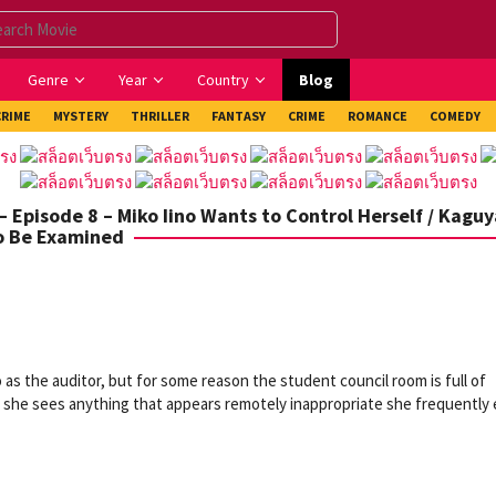
Genre
Year
Country
Blog
CRIME
MYSTERY
THRILLER
FANTASY
CRIME
ROMANCE
COMEDY
 Episode 8 – Miko Iino Wants to Control Herself / Kaguy
to Be Examined
s the auditor, but for some reason the student council room is full of
t if she sees anything that appears remotely inappropriate she frequently