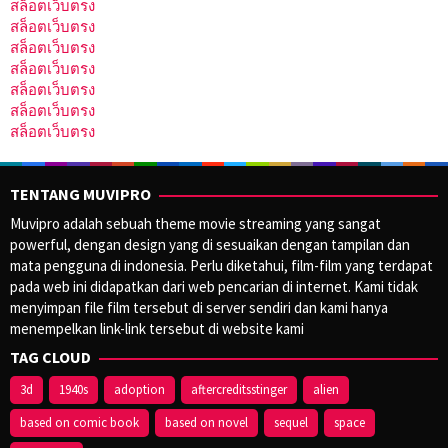
สล็อตเว็บตรง
สล็อตเว็บตรง
สล็อตเว็บตรง
สล็อตเว็บตรง
สล็อตเว็บตรง
สล็อตเว็บตรง
สล็อตเว็บตรง
TENTANG MUVIPRO
Muvipro adalah sebuah theme movie streaming yang sangat
powerful, dengan design yang di sesuaikan dengan tampilan dan
mata pengguna di indonesia. Perlu diketahui, film-film yang terdapat
pada web ini didapatkan dari web pencarian di internet. Kami tidak
menyimpan file film tersebut di server sendiri dan kami hanya
menempelkan link-link tersebut di website kami
TAG CLOUD
3d
1940s
adoption
aftercreditsstinger
alien
based on comic book
based on novel
sequel
space