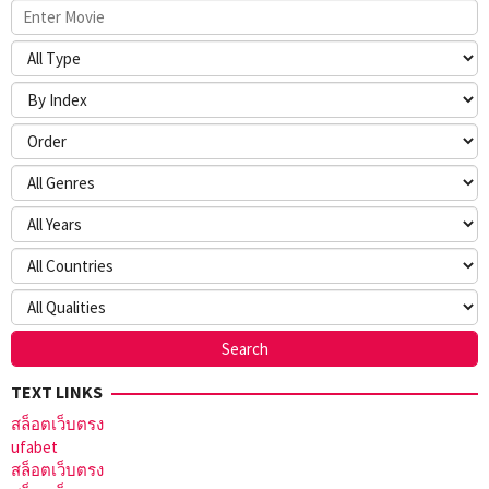
TEXT LINKS
สล็อตเว็บตรง
ufabet
สล็อตเว็บตรง