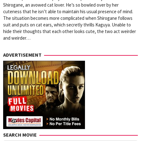
Shirogane, an avowed cat lover. He’s so bowled over by her
cuteness that he isn’t able to maintain his usual presence of mind.
The situation becomes more complicated when Shirogane follows
suit and puts on cat ears, which secretly thrills Kaguya. Unable to
hide their thoughts that each other looks cute, the two act weirder
and weirder…
ADVERTISEMENT
SEARCH MOVIE