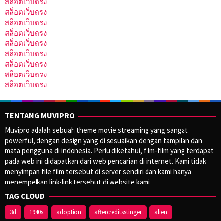
สล็อตเว็บตรง
สล็อตเว็บตรง
สล็อตเว็บตรง
สล็อตเว็บตรง
สล็อตเว็บตรง
สล็อตเว็บตรง
สล็อตเว็บตรง
สล็อตเว็บตรง
สล็อตเว็บตรง
TENTANG MUVIPRO
Muvipro adalah sebuah theme movie streaming yang sangat
powerful, dengan design yang di sesuaikan dengan tampilan dan
mata pengguna di indonesia. Perlu diketahui, film-film yang terdapat
pada web ini didapatkan dari web pencarian di internet. Kami tidak
menyimpan file film tersebut di server sendiri dan kami hanya
menempelkan link-link tersebut di website kami
TAG CLOUD
3d
1940s
adoption
aftercreditsstinger
alien