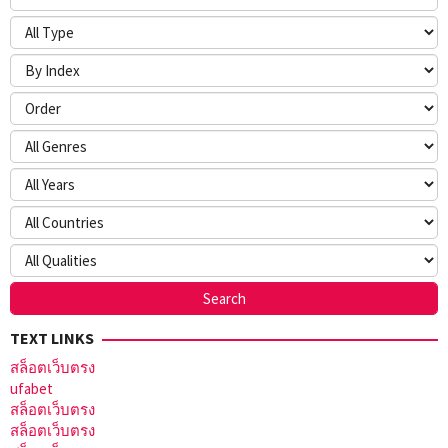
TEXT LINKS
สล็อตเว็บตรง
ufabet
สล็อตเว็บตรง
สล็อตเว็บตรง