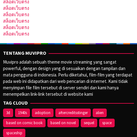
สล็อตเว็บตรง
สล็อตเว็บตรง
สล็อตเว็บตรง
สล็อตเว็บตรง
สล็อตเว็บตรง
สล็อตเว็บตรง
TENTANG MUVIPRO
Muvipro adalah sebuah theme movie streaming yang sangat
powerful, dengan design yang di sesuaikan dengan tampilan dan
mata pengguna di indonesia. Perlu diketahui, film-film yang terdapat
pada web ini didapatkan dari web pencarian di internet. Kami tidak
menyimpan file film tersebut di server sendiri dan kami hanya
menempelkan link-link tersebut di website kami
TAG CLOUD
3d
1940s
adoption
aftercreditsstinger
alien
based on comic book
based on novel
sequel
space
spaceship