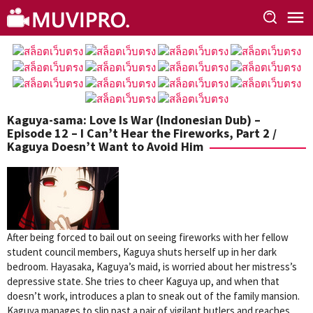
Skip
to
content
Kaguya-sama: Love Is War (Indonesian Dub) –
Episode 12 – I Can’t Hear the Fireworks, Part 2 /
Kaguya Doesn’t Want to Avoid Him
After being forced to bail out on seeing fireworks with her fellow
student council members, Kaguya shuts herself up in her dark
bedroom. Hayasaka, Kaguya’s maid, is worried about her mistress’s
depressive state. She tries to cheer Kaguya up, and when that
doesn’t work, introduces a plan to sneak out of the family mansion.
Kaguya manages to slip past a pair of vigilant butlers and reaches