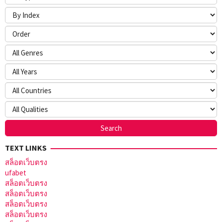
TEXT LINKS
สล็อตเว็บตรง
ufabet
สล็อตเว็บตรง
สล็อตเว็บตรง
สล็อตเว็บตรง
สล็อตเว็บตรง