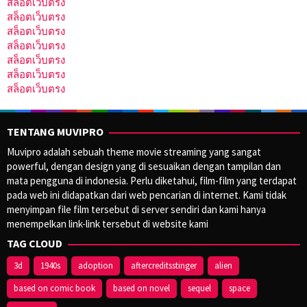
สล็อตเว็บตรง
สล็อตเว็บตรง
สล็อตเว็บตรง
สล็อตเว็บตรง
สล็อตเว็บตรง
สล็อตเว็บตรง
สล็อตเว็บตรง
TENTANG MUVIPRO
Muvipro adalah sebuah theme movie streaming yang sangat
powerful, dengan design yang di sesuaikan dengan tampilan dan
mata pengguna di indonesia. Perlu diketahui, film-film yang terdapat
pada web ini didapatkan dari web pencarian di internet. Kami tidak
menyimpan file film tersebut di server sendiri dan kami hanya
menempelkan link-link tersebut di website kami
TAG CLOUD
3d
1940s
adoption
aftercreditsstinger
alien
based on comic book
based on novel
sequel
space