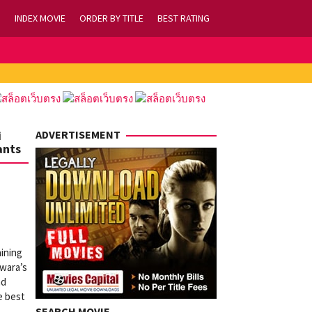
INDEX MOVIE
ORDER BY TITLE
BEST RATING
i
ADVERTISEMENT
ants
aining
iwara’s
nd
e best
SEARCH MOVIE