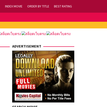
INDEX MOVIE
ORDER BY TITLE
BEST RATING
ADVERTISEMENT
SEARCH MOVIE