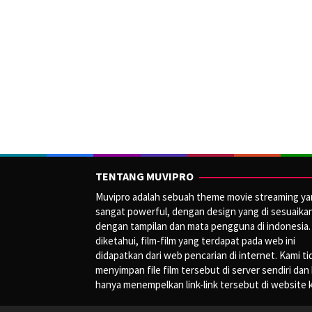
TENTANG MUVIPRO
Muvipro adalah sebuah theme movie streaming y
sangat powerful, dengan design yang di sesuaika
dengan tampilan dan mata pengguna di indonesia.
diketahui, film-film yang terdapat pada web ini
didapatkan dari web pencarian di internet. Kami ti
menyimpan file film tersebut di server sendiri dan
hanya menempelkan link-link tersebut di website 