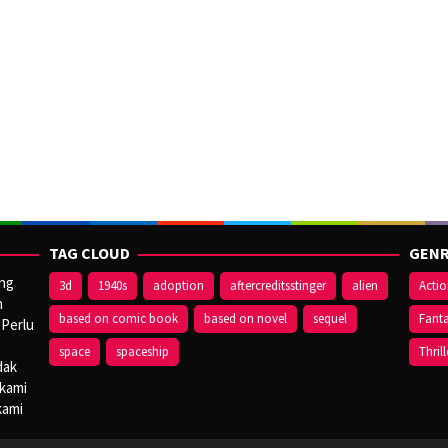
TAG CLOUD
GENR
ang
3d
1940s
adoption
aftercreditsstinger
alien
Acti
n
based on comic book
based on novel
sequel
Fant
 Perlu
space
spaceship
Thrill
dak
 kami
kami