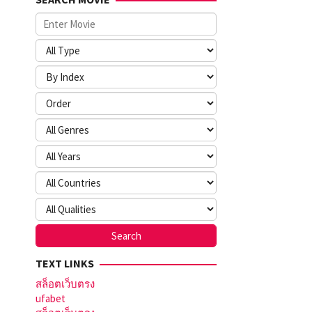
TEXT LINKS
สล็อตเว็บตรง
ufabet