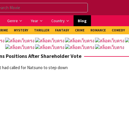
Genre
Year
Country
Blog
CRIME
MYSTERY
THRILLER
FANTASY
CRIME
ROMANCE
COMEDY
 Positions After Shareholder Vote
 had called for Natsuno to step down