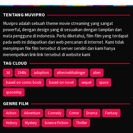
TENTANG MUVIPRO
Muvipro adalah sebuah theme movie streaming yang sangat
powerful, dengan design yang di sesuaikan dengan tampilan dan
mata pengguna di indonesia. Perlu diketahui, film-film yang terdapat
pada web ini didapatkan dari web pencarian di internet. Kami tidak
menyimpan file film tersebut di server sendiri dan kami hanya
menempelkan link-link tersebut di website kami
TAG CLOUD
3d
1940s
adoption
aftercreditsstinger
alien
based on comic book
based on novel
sequel
space
spaceship
GENRE FILM
Action
Adventure
Comedy
Crime
Drama
Fantasy
History
Mystery
Science Fiction
Thriller