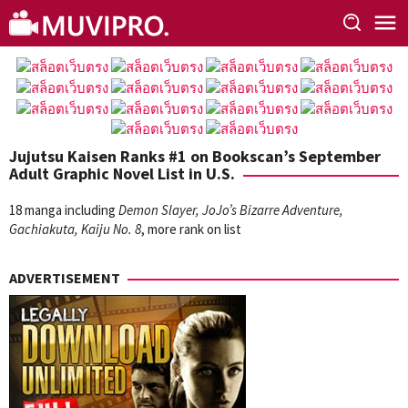
Skip
to
content
Jujutsu Kaisen Ranks #1 on Bookscan’s September
Adult Graphic Novel List in U.S.
18 manga including
Demon Slayer, JoJo’s Bizarre Adventure,
Gachiakuta, Kaiju No. 8
, more rank on list
ADVERTISEMENT