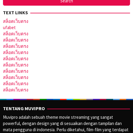
TEXT LINKS
สล็อตเว็บตรง
ufabet
สล็อตเว็บตรง
สล็อตเว็บตรง
สล็อตเว็บตรง
สล็อตเว็บตรง
สล็อตเว็บตรง
สล็อตเว็บตรง
สล็อตเว็บตรง
สล็อตเว็บตรง
สล็อตเว็บตรง
สล็อตเว็บตรง
TENTANG MUVIPRO
Muvipro adalah sebuah theme movie streaming yang sangat
powerful, dengan design yang di sesuaikan dengan tampilan dan
mata pengguna di indonesia. Perlu diketahui, film-film yang terdapat