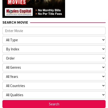
SEARCH MOVIE