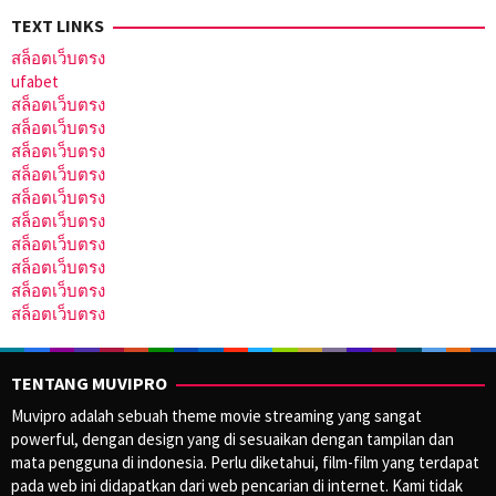
TEXT LINKS
สล็อตเว็บตรง
ufabet
สล็อตเว็บตรง
สล็อตเว็บตรง
สล็อตเว็บตรง
สล็อตเว็บตรง
สล็อตเว็บตรง
สล็อตเว็บตรง
สล็อตเว็บตรง
สล็อตเว็บตรง
สล็อตเว็บตรง
สล็อตเว็บตรง
TENTANG MUVIPRO
Muvipro adalah sebuah theme movie streaming yang sangat
powerful, dengan design yang di sesuaikan dengan tampilan dan
mata pengguna di indonesia. Perlu diketahui, film-film yang terdapat
pada web ini didapatkan dari web pencarian di internet. Kami tidak