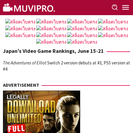
Skip
to
content
Japan’s Video Game Rankings, June 15-21
The Adventures of Elliot
Switch 2 version debuts at #3, PS5 version at
#4
ADVERTISEMENT