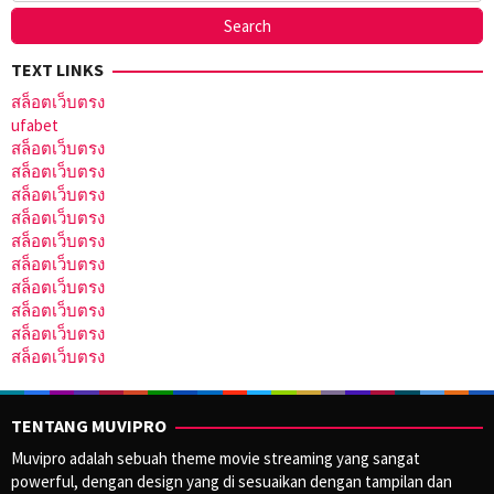
TEXT LINKS
สล็อตเว็บตรง
ufabet
สล็อตเว็บตรง
สล็อตเว็บตรง
สล็อตเว็บตรง
สล็อตเว็บตรง
สล็อตเว็บตรง
สล็อตเว็บตรง
สล็อตเว็บตรง
สล็อตเว็บตรง
สล็อตเว็บตรง
สล็อตเว็บตรง
TENTANG MUVIPRO
Muvipro adalah sebuah theme movie streaming yang sangat
powerful, dengan design yang di sesuaikan dengan tampilan dan