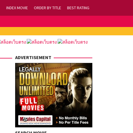
INDEX MOVIE
ORDER BY TITLE
BEST RATING
ADVERTISEMENT
SEARCH MOVIE