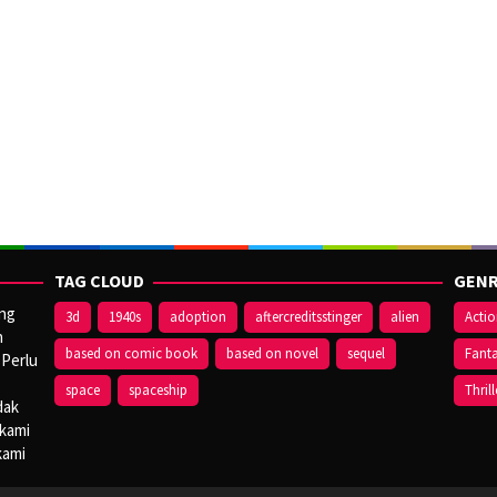
TAG CLOUD
GENR
ang
3d
1940s
adoption
aftercreditsstinger
alien
Acti
n
based on comic book
based on novel
sequel
Fant
 Perlu
space
spaceship
Thrill
dak
 kami
kami