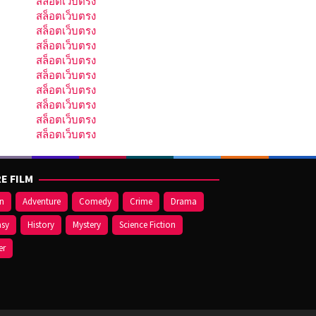
สล็อตเว็บตรง
สล็อตเว็บตรง
สล็อตเว็บตรง
สล็อตเว็บตรง
สล็อตเว็บตรง
สล็อตเว็บตรง
สล็อตเว็บตรง
สล็อตเว็บตรง
สล็อตเว็บตรง
สล็อตเว็บตรง
E FILM
on
Adventure
Comedy
Crime
Drama
asy
History
Mystery
Science Fiction
er