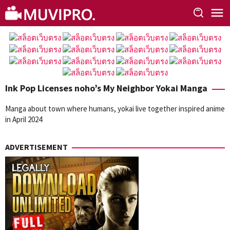
Skip
to
content
Ink Pop Licenses noho’s My Neighbor Yokai Manga
Manga about town where humans, yokai live together inspired anime
in April 2024
ADVERTISEMENT