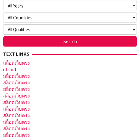
TEXT LINKS
สล็อตเว็บตรง
ufabet
สล็อตเว็บตรง
สล็อตเว็บตรง
สล็อตเว็บตรง
สล็อตเว็บตรง
สล็อตเว็บตรง
สล็อตเว็บตรง
สล็อตเว็บตรง
สล็อตเว็บตรง
สล็อตเว็บตรง
สล็อตเว็บตรง