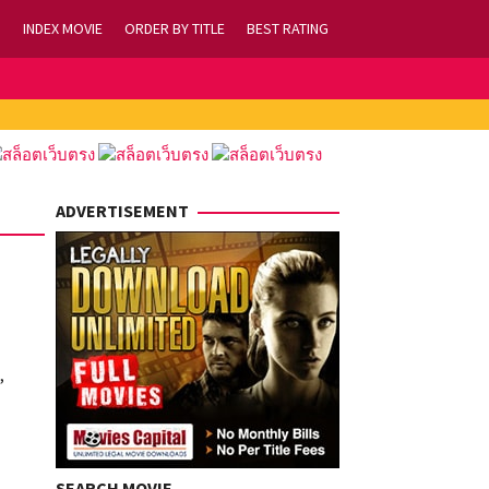
INDEX MOVIE
ORDER BY TITLE
BEST RATING
ADVERTISEMENT
,
SEARCH MOVIE