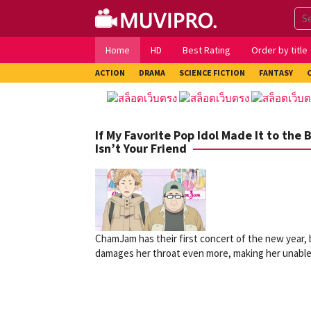
Skip
to
content
Home
HD
Best Rating
Order by title
ACTION
DRAMA
SCIENCE FICTION
FANTASY
If My Favorite Pop Idol Made It to the
Isn’t Your Friend
ChamJam has their first concert of the new year, bu
damages her throat even more, making her unable