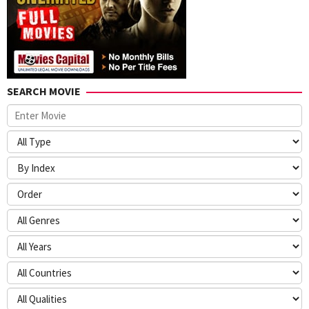
SEARCH MOVIE