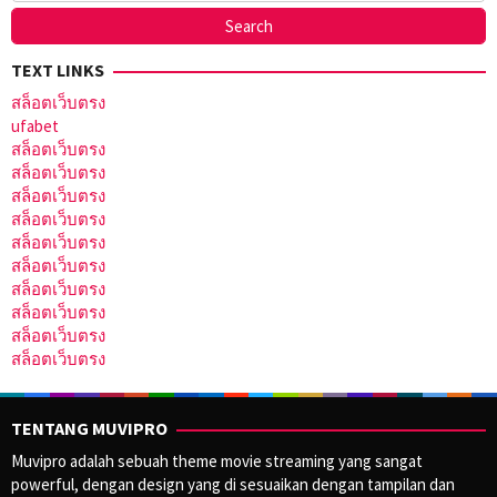
TEXT LINKS
สล็อตเว็บตรง
ufabet
สล็อตเว็บตรง
สล็อตเว็บตรง
สล็อตเว็บตรง
สล็อตเว็บตรง
สล็อตเว็บตรง
สล็อตเว็บตรง
สล็อตเว็บตรง
สล็อตเว็บตรง
สล็อตเว็บตรง
สล็อตเว็บตรง
TENTANG MUVIPRO
Muvipro adalah sebuah theme movie streaming yang sangat
powerful, dengan design yang di sesuaikan dengan tampilan dan