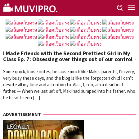
Skip
to
content
I Made Friends with the Second Prettiest Girl in My
Class Ep. 7: Obsessing over things out of our control
Some quick, loose notes, because much like Maki’s parents, I’m very,
very busy these days, and the blog is like the forgotten child I can’t
devote all my time and attention to. Alas, I, too, am a deadbeat
father. — When we last left off, Maki had bumped into his father, who
he hasn’t seen […]
ADVERTISEMENT